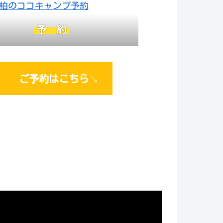
予 約
ご予約はこちら
↘︎