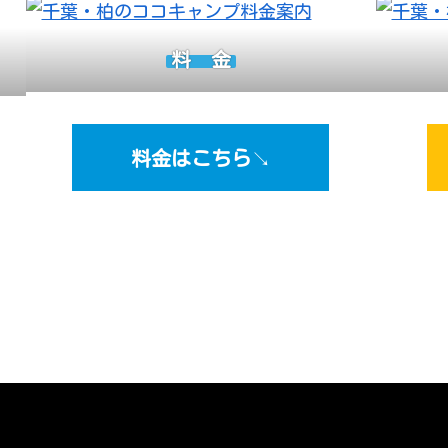
料 金
料金はこちら
↘︎