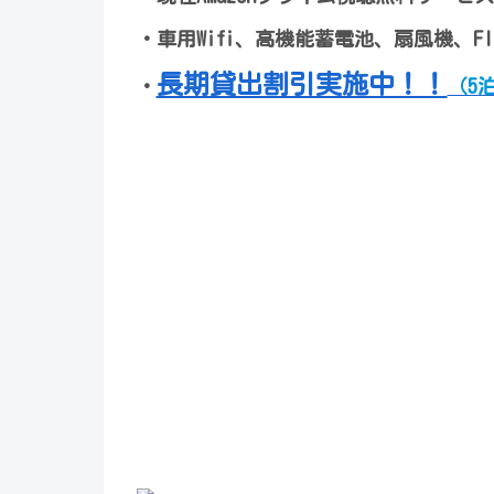
・車用Wifi、高機能蓄電池、扇風機、FIRE 
長期貸出割引実施中！！
・
（5泊