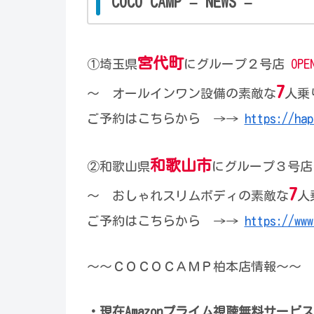
COCO CAMP – NEWS –
宮代町
①埼玉県
にグループ２号店
OPE
7
〜
オールインワン設備の
素敵な
人乗
ご予約はこちらから →→
https://hap
和歌山市
②和歌山県
にグループ３号
7
〜 おしゃれスリムボディ
の
素敵な
人
ご予約はこちらから →→
https://www
～～ＣＯＣＯＣＡＭＰ柏本店情報～～
・現在Amazonプライム視聴無料サービ