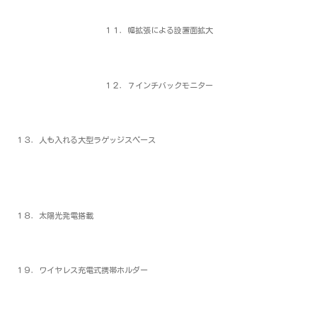
１１．幅拡張による設置面拡大
１２．７インチバックモニター
１３．人も入れる大型ラゲッジスペース
１８．太陽光発電搭載
１９．ワイヤレス充電式携帯ホルダー