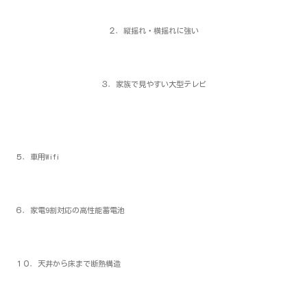
２．縦揺れ・横揺れに強い
３．家族で見やすい大型テレビ
５．車用Wifi
６．家電9割対応の高性能蓄電池
１０．天井から床まで断熱構造