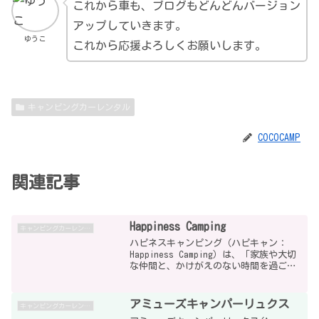
これから車も、ブログもどんどんバージョン
アップしていきます。
ゆうこ
これから応援よろしくお願いします。
キャンピングカーレンタル
COCOCAMP
関連記事
Happiness Camping
キャンピングカーレンタル
ハピネスキャンピング（ハピキャン：
Happiness Camping）は、「家族や大切
な仲間と、かけがえのない時間を過ごし
てほしい」という想い生まれたキャンピ
ングカーレンタルです。ただ移動するた
めの車ではなく、「笑ったこと」「語り
アミューズキャンパーリュクス
キャンピングカーレンタル
合ったこと...