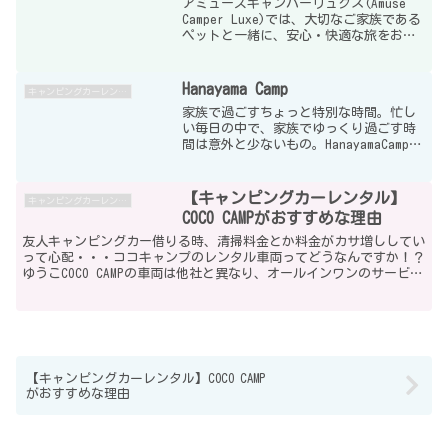
アミューズキャンパーリュクス(Amuse
Camper Luxe)では、大切なご家族である
ペットと一緒に、安心・快適な旅をお楽
しみいただける車両をご準備していま
す。広々とした室内と充実した装備で、
飼い主様もリラックスしながら、家族全
Hanayama Camp
キャンピングカーレンタル
員で特別...
家族で過ごすちょっと特別な時間。忙し
い毎日の中で、家族でゆっくり過ごす時
間は意外と少ないもの。HanayamaCampで
は子育て世帯の方が安心して楽しめるよ
う、“使いやすさ”と“快適さ”にこだ
わったキャンピングカーをご用意してい
【キャンピングカーレンタル】
キャンピングカーレンタル
ます。初めて...
COCO CAMPがおすすめな理由
友人キャンピングカー借りる時、清掃料金とか料金がカサ増ししてい
って心配・・・ココキャンプのレンタル車両ってどうなんですか！？
ゆうこCOCO CAMPの車両は他社と異なり、オールインワンのサービス
で”追加料金がかからない”ことがポイントです。...
【キャンピングカーレンタル】COCO CAMP
がおすすめな理由