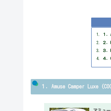
１．A
２．H
３．H
４．
１．Amuse Camper Luxe (
アミュー