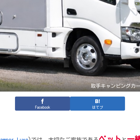
取手キャンピングカ
Facebook
はてブ
ペット
一
amper Luxe
)では、大切なご家族である
と